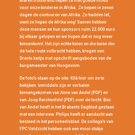
Blaren trotserend liepen ze met goede moed
voor onze kinderen in Afrika. Ze liepen in zeven
dagen de contouren van Afrika. Ze hadden lef,
want ze liepen de Afrika weg! Samen hebben
deze mensen en hun sponsors ruim 22.000 euro
bij elkaar gelopen en we hopen dat er nog meer
binnenkomt. Het zijn echte keien en die keien die
de hele route volbracht hebben, kregen een
Drents keitje met opschrift aangeboden van de
burgemeester van Hoogeveen.
De foto’s staan op de site. Klik hier om ze te
bekijken. Inmiddels zijn er verhalen
binnengekomen van Anne van Andel (PDF) en
van Joop Reichenfeld (PDF) over de tocht. Bas
van Andel heeft in het Brabants Dagblad gestaan
met een interview. Philips heeft er aandacht aan
besteed in het personeelsblad. De collega’s van
FPC Veldzicht hebben ook een mooi stukje