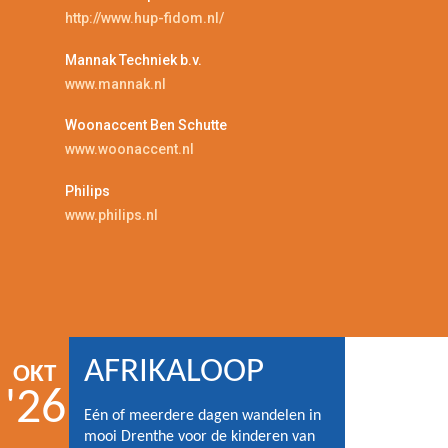
http://www.hup-fidom.nl/
Mannak Techniek b.v.
www.mannak.nl
Woonaccent Ben Schutte
www.woonaccent.nl
Philips
www.philips.nl
AFRIKALOOP
OKT
'26
Eén of meerdere dagen wandelen in
mooi Drenthe voor de kinderen van