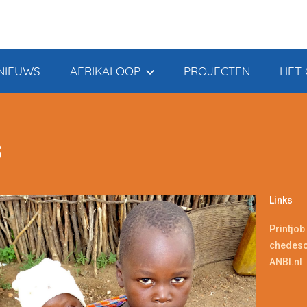
NIEUWS
AFRIKALOOP
PROJECTEN
HET 
S
Links
Printjob
chedesc
ANBI.nl