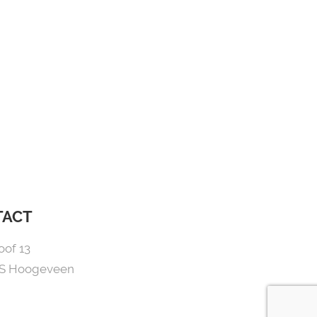
TACT
oof 13
NS Hoogeveen