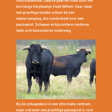
chocolademelk. Daarna gaat de route door het
bos langs het plaatsje Oude Willem. Daar staat
een prachtige houten schuur bij een
natuurcamping, die ruimte biedt voor een
pauzepost. Schapen en bijzondere runderen
laten zich bewonderen onderweg.
Bij de schaapskooi is een informatie centrum,
waar ook weer een prachtige pauzepost is voor