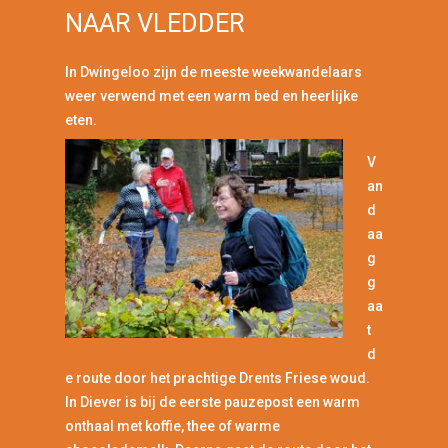
NAAR VLEDDER
In Dwingeloo zijn de meeste weekwandelaars
weer verwend met een warm bed en heerlijke
eten.
V
an
d
aa
g
g
aa
t
d
e route door het prachtige Drents Friese woud.
In Diever is bij de eerste pauzepost een warm
onthaal met koffie, thee of warme