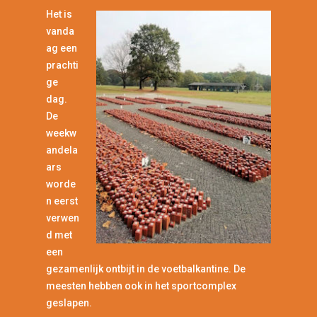
Het is
vanda
ag een
prachti
ge
dag.
De
weekw
andela
ars
worde
n eerst
verwen
d met
een
gezamenlijk ontbijt in de voetbalkantine. De
meesten hebben ook in het sportcomplex
geslapen.