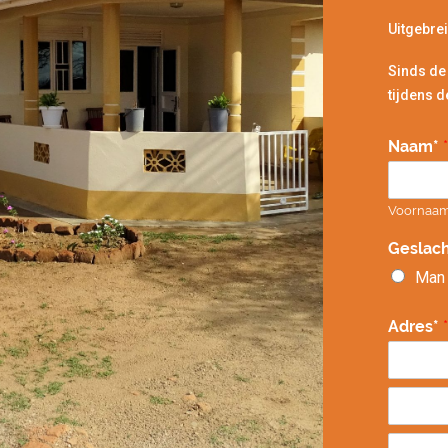
Uitgebrei
Sinds de
tijdens d
Naam*
*
Voornaa
Geslach
Man
Adres*
*