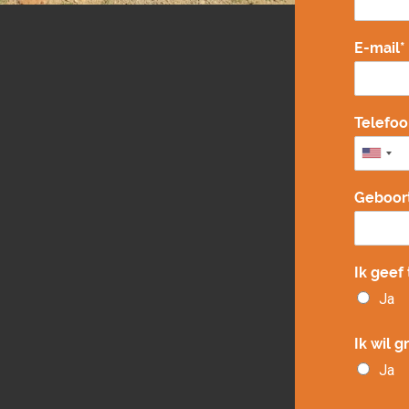
E-mail*
Telefo
Geboor
Ik geef
Ja
Ik wil 
Ja