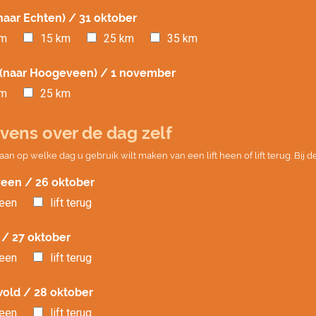
naar Echten) / 31 oktober
km
15 km
25 km
35 km
(naar Hoogeveen) / 1 november
km
25 km
vens over de dag zelf
aan op welke dag u gebruik wilt maken van een lift heen of lift terug. Bij de 
een / 26 oktober
heen
lift terug
 / 27 oktober
heen
lift terug
old / 28 oktober
heen
lift terug