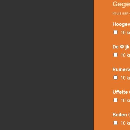
Gege
Kruis aan
Hoogeve
10 
De Wijk
10 
Ruinerw
10 
Uffelte
10 
Beilen 
10 