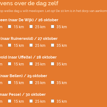
vens over de dag zelf
 op welke dag u wilt meelopen. Let op! De 10 km is in het dorp van aankoms
en (naar De Wijk) / 26 oktober
km
15 km
25 km
35 km
 (naar Ruinerwold) / 27 oktober
km
15 km
25 km
35 km
old (naar Uffelte) / 28 oktober
km
15 km
25 km
35 km
 (naar Beilen) / 29 oktober
km
15 km
25 km
35 km
(naar Pesse) / 30 oktober
km
15 km
25 km
35 km