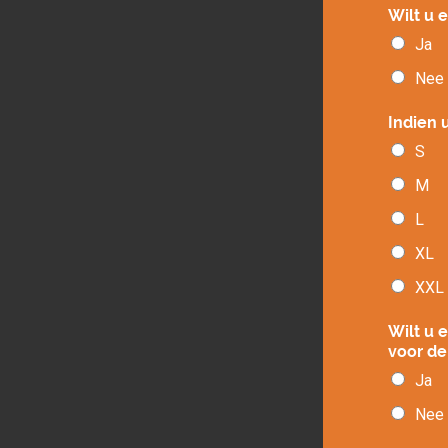
Wilt u e
Ja
Nee
Indien u
S
M
L
XL
XXL
Wilt u 
voor de
Ja
Nee