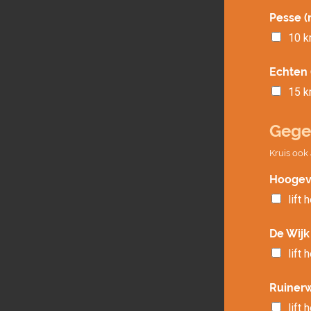
Pesse (
10 
Echten 
15 
Gege
Kruis ook 
Hoogev
lift 
De Wijk
lift 
Ruinerw
lift 