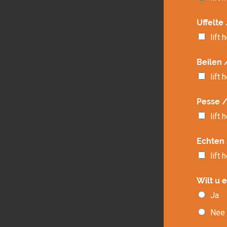
Uffelte
lift 
Beilen 
lift 
Pesse /
lift 
Echten
lift 
Wilt u 
Ja
Nee