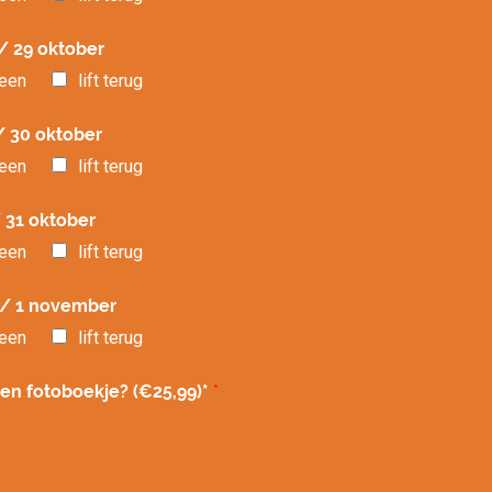
 / 29 oktober
heen
lift terug
/ 30 oktober
heen
lift terug
 31 oktober
heen
lift terug
 / 1 november
heen
lift terug
een fotoboekje? (€25,99)*
*