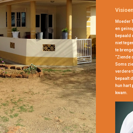
Visioe
Moeder T
en geïns
bepaald 
niet tege
te breng
“Ziende o
Soms zie
verdere t
bepaalt d
hun hart 
kwam.