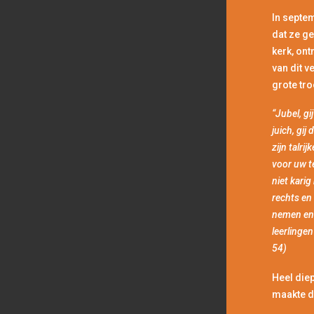
In septem
dat ze ge
kerk, on
van dit v
grote tro
“Jubel, gi
juich, gi
zijn talri
voor uw t
niet kari
rechts en 
nemen en 
leerlingen
54)
Heel diep
maakte do