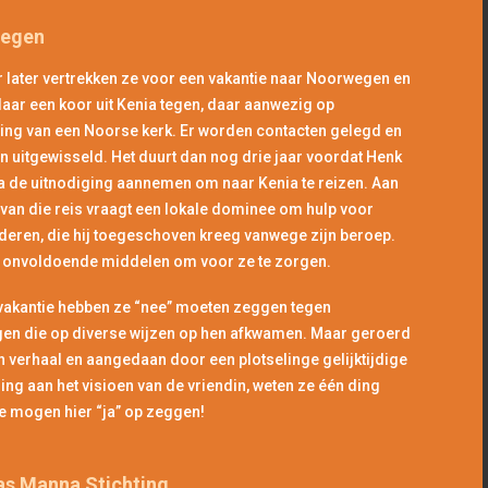
egen
r later vertrekken ze voor een vakantie naar Noorwegen en
ar een koor uit Kenia tegen, daar aanwezig op
ing van een Noorse kerk. Er worden contacten gelegd en
 uitgewisseld. Het duurt dan nog drie jaar voordat Henk
a de uitnodiging aannemen om naar Kenia te reizen. Aan
 van die reis vraagt een lokale dominee om hulp voor
eren, die hij toegeschoven kreeg vanwege zijn beroep.
ft onvoldoende middelen om voor ze te zorgen.
 vakantie hebben ze “nee” moeten zeggen tegen
gen die op diverse wijzen op hen afkwamen. Maar geroerd
n verhaal en aangedaan door een plotselinge gelijktijdige
ing aan het visioen van de vriendin, weten ze één ding
e mogen hier “ja” op zeggen!
s Manna Stichting