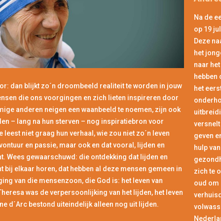
Na de ee
op 19 ju
Deze naa
het jong
naar he
hebben o
oor: dan blijkt zo´n droombeeld realiteit te worden in jouw
het eers
nsen die ons voorgingen en zich lieten inspireren door
onderho
ige anderen neigen een waanbeeld te noemen, zijn ook
uitbreid
den – lang na hun sterven – nog inspiratiebron voor
versnelt
e leest niet graag hun verhaal, wie zou niet zo´n leven
geven en
vontuur en passie, maar ook en dat vooral, lijden en
hulp van
ht. Wees gewaarschuwd: die ontdekking dat lijden en
gezondh
t bij elkaar horen, dat hebben al deze mensen gemeen in
zich te 
ging van die mensenzoon, die God is: het leven van
oud om b
eresa was de verpersoonlijking van het lijden, het leven
verhuisd
e d´Arc bestond uiteindelijk alleen nog uit lijden.
volwasse
Nederlan