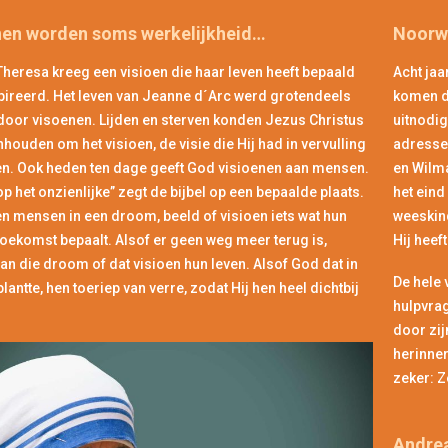
nen worden soms werkelijkheid…
Noorw
heresa kreeg een visioen die haar leven heeft bepaald
Acht jaa
pireerd. Het leven van Jeanne d´Arc werd grotendeels
komen da
door visoenen. Lijden en sterven konden Jezus Christus
uitnodig
nhouden om het visioen, de visie die Hij had in vervulling
adressen
en. Ook heden ten dage geeft God visioenen aan mensen.
en Wilm
p het onzienlijke” zegt de bijbel op een bepaalde plaats.
het eind
n mensen in een droom, beeld of visioen iets wat hun
weeskind
oekomst bepaalt. Alsof er geen weg meer terug is,
Hij hee
an die droom of dat visioen hun leven. Alsof God dat in
De hele
plantte, hen toeriep van verre, zodat Hij hen heel dichtbij
hulpvra
door zij
herinner
zeker: Z
Andrea