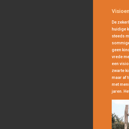
Visioe
De zeker
huidige k
steeds m
sommigen
geen kind
vrede mee
een visi
zwarte k
maar af t
met mense
jaren. He