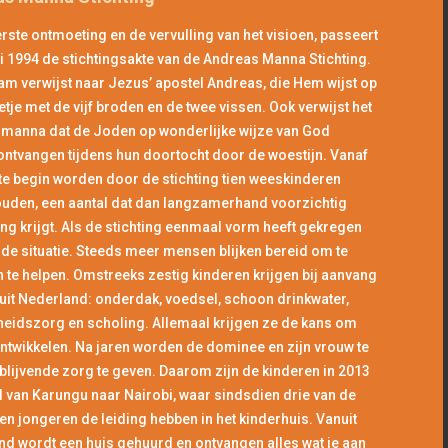
rste ontmoeting en de vervulling van het visioen, passeert
li 1994 de stichtingsakte van de Andreas Manna Stichting.
m verwijst naar Jezus’ apostel Andreas, die Hem wijst op
etje met de vijf broden en de twee vissen. Ook verwijst het
t manna dat de Joden op wonderlijke wijze van God
ntvangen tijdens hun doortocht door de woestijn. Vanaf
te begin worden door de stichting tien weeskinderen
uden, een aantal dat dan langzamerhand voorzichtig
ing krijgt. Als de stichting eenmaal vorm heeft gekregen
 de situatie. Steeds meer mensen blijken bereid om te
 te helpen. Omstreeks zestig kinderen krijgen bij aanvang
uit Nederland: onderdak, voedsel, schoon drinkwater,
eidszorg en scholing. Allemaal krijgen ze de kans om
ontwikkelen. Na jaren worden de dominee en zijn vrouw te
lijvende zorg te geven. Daarom zijn de kinderen in 2013
 van Karungu naar Nairobi, waar sindsdien drie van de
n jongeren de leiding hebben in het kinderhuis. Vanuit
d wordt een huis gehuurd en ontvangen alles wat je aan