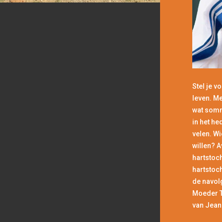
Stel je v
leven. Me
wat somm
in het he
velen. Wi
willen? A
hartstoc
hartstoch
de navol
Moeder Th
van Jeann