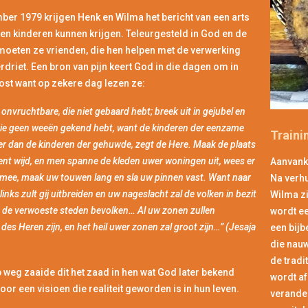
ber 1979 krijgen Henk en Wilma het bericht van een arts
en kinderen kunnen krijgen. Teleurgesteld in God en de
tmoeten ze vrienden, die hen helpen met de verwerking
erdriet. Een bron van pijn keert God in die dagen om in
ost want op zekere dag lezen ze:
j onvruchtbare, die niet gebaard hebt; breek uit in gejubel en
j die geen weeën gekend hebt, want de kinderen der eenzame
Traini
jker dan de kinderen der gehuwde, zegt de Here. Maak de plaats
ent wijd, en men spanne de kleden uwer woningen uit, wees er
Aanvanke
g mee, maak uw touwen lang en sla uw pinnen vast. Want naar
Na verhu
links zult gij uitbreiden en uw nageslacht zal de volken in bezit
Wilma zi
de verwoeste steden bevolken… Al uw zonen zullen
wordt ee
 des Heren zijn, en het heil uwer zonen zal groot zijn…” (Jesaja
een bijb
die nauw
de tradi
 weg zaaide dit het zaad in hen wat God later bekend
wordt af
or een visioen die realiteit geworden is in hun leven.
verander