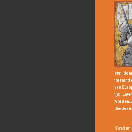
een ideaa
totstandk
van Europ
tijd. Lat
worden, w
die deze
Kinder