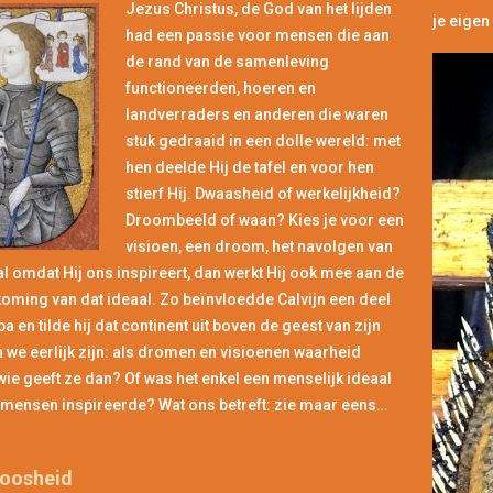
Jezus Christus, de God van het lijden
je eigen
had een passie voor mensen die aan
de rand van de samenleving
functioneerden, hoeren en
landverraders en anderen die waren
stuk gedraaid in een dolle wereld: met
hen deelde Hij de tafel en voor hen
stierf Hij. Dwaasheid of werkelijkheid?
Droombeeld of waan? Kies je voor een
visioen, een droom, het navolgen van
l omdat Hij ons inspireert, dan werkt Hij ook mee aan de
oming van dat ideaal. Zo beïnvloedde Calvijn een deel
a en tilde hij dat continent uit boven de geest van zijn
en we eerlijk zijn: als dromen en visioenen waarheid
ie geeft ze dan? Of was het enkel een menselijk ideaal
 mensen inspireerde? Wat ons betreft: zie maar eens…
loosheid