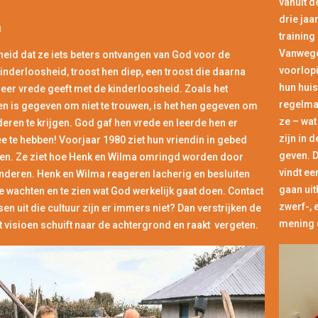
vanuit d
drie jaa
n
training
Vanwege
heid dat ze iets beters ontvangen van God voor de
voorlopi
inderloosheid, troost hen diep, een troost die daarna
hun huis
eer vrede geeft met de kinderloosheid. Zoals het
regelmaa
 is gegeven om niet te trouwen, is het hen gegeven om
ze – wat
eren te krijgen. God gaf hen vrede en leerde hen er
zijn in 
 te hebben! Voorjaar 1980 ziet hun vriendin in gebed
geven. D
oen. Ze ziet hoe Henk en Wilma omringd worden door
vindt ee
inderen. Henk en Wilma reageren lacherig en besluiten
gaan uit
e wachten en te zien wat God werkelijk gaat doen. Contact
zwerf-, 
n uit die cultuur zijn er immers niet? Dan verstrijken de
mening d
t visioen schuift naar de achtergrond en raakt vergeten.