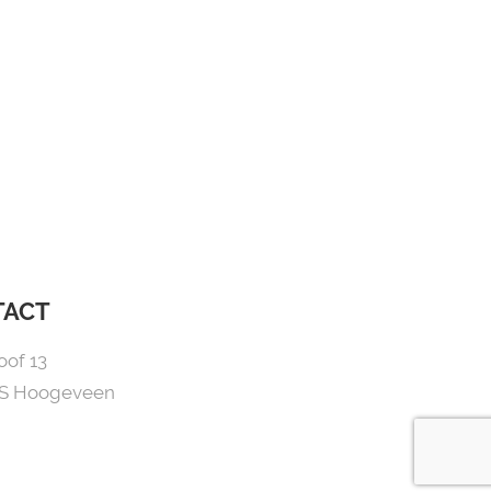
TACT
oof 13
NS Hoogeveen