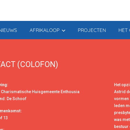
NIEUWS
AFRIKALOOP
PROJECTEN
HET 
ACT (COLOFON)
ing:
Het opzi
 Charismatische Huisgemeente Enthousia
Astrid d
d: De Schoof
vormen h
leden m
amenkomst:
presbyte
f 13
was met
bestuur
s: