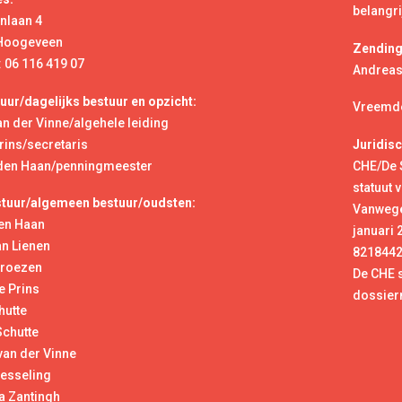
belangri
nlaan 4
 Hoogeveen
Zending,
 06 116 419 07
Andreas
uur/dagelijks bestuur en opzicht:
Vreemde
n der Vinne/algehele leiding
rins/secretaris
Juridisc
 den Haan/penningmeester
CHE/De S
statuut 
uur/algemeen bestuur/oudsten:
Vanwege
en Haan
januari 
an Lienen
8218442
Kroezen
De CHE 
e Prins
dossier
hutte
Schutte
van der Vinne
Wesseling
a Zantingh