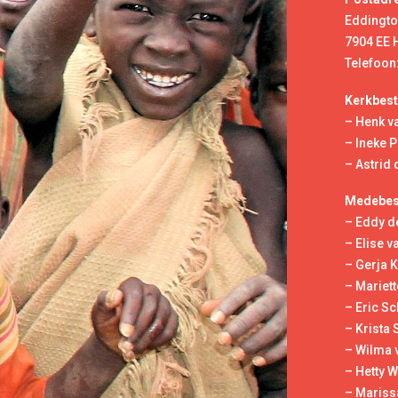
Eddingto
7904 EE
Telefoon:
Kerkbest
– Henk va
– Ineke P
– Astrid
Medebest
– Eddy d
– Elise v
– Gerja 
– Mariett
– Eric Sc
– Krista 
– Wilma 
– Hetty 
– Mariss